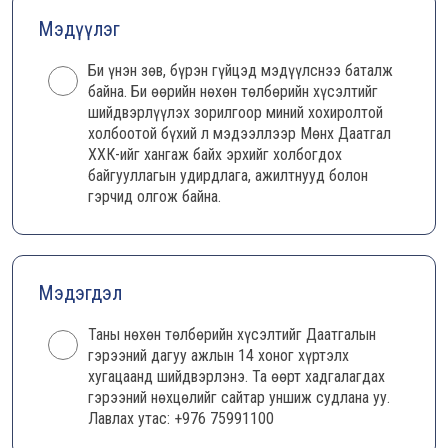
Мэдүүлэг
Би үнэн зөв, бүрэн гүйцэд мэдүүлснээ баталж
байна. Би өөрийн нөхөн төлбөрийн хүсэлтийг
шийдвэрлүүлэх зорилгоор миний хохиролтой
холбоотой бүхий л мэдээллээр Мөнх Даатгал
ХХК-ийг хангаж байх эрхийг холбогдох
байгууллагын удирдлага, ажилтнууд болон
гэрчид олгож байна.
Мэдэгдэл
Таны нөхөн төлбөрийн хүсэлтийг Даатгалын
гэрээний дагуу ажлын 14 хоног хүртэлх
хугацаанд шийдвэрлэнэ. Та өөрт хадгалагдах
гэрээний нөхцөлийг сайтар уншиж судлана уу.
Лавлах утас: +976 75991100