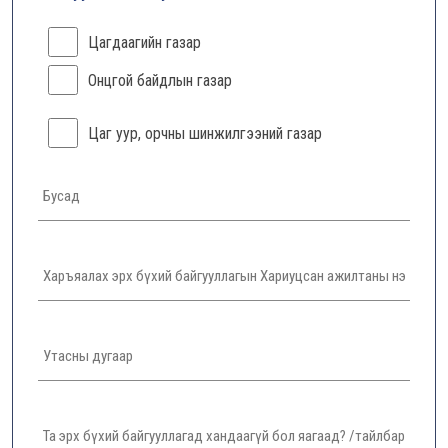
Цагдаагийн газар
Онцгой байдлын газар
Цаг уур, орчны шинжилгээний газар