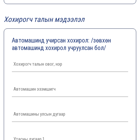
Хохирогч талын мэдээлэл
Автомашинд учирсан хохирол: /зөвхөн
автомашинд хохирол учруулсан бол/