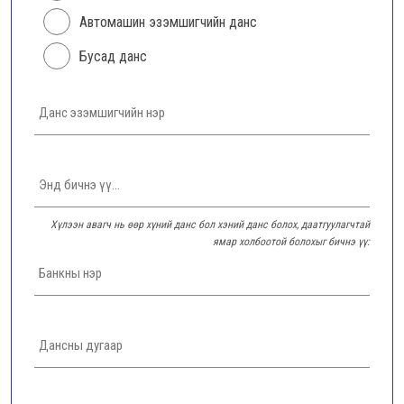
Автомашин эзэмшигчийн данс
Бусад данс
Хүлээн авагч нь өөр хүний данс бол хэний данс болох, даатгуулагчтай
ямар холбоотой болохыг бичнэ үү: