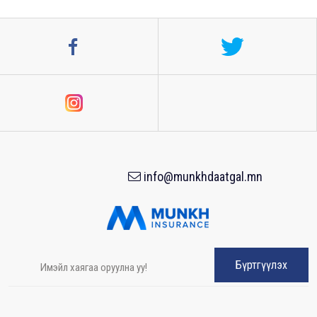
info@munkhdaatgal.mn
Бүртгүүлэх