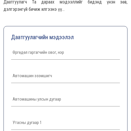
Даатгуулагч Та дараах мэдээллийг бидэнд үнэн зөв,
дэлгэрэнгүй бичиж илгээнэ үү...
Даатгуулагчийн мэдээлэл