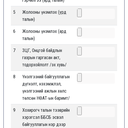
гэрчилгээ (ард талын)
5
Жолооны үнэмлэх (урд
талын)
6
Жолооны үнэмлэх (ард
талын)
7
ЗЦГ, Онцгой байдлын
газрын гаргасан акт,
тодорхойлолт /эх хувь/
8
Үнэлгээний байгууллагын
дүгнэлт, нэхэмжлэл,
үнэлгээний ажлын хөлс
төлсөн НӨАТ-ын баримт/
9
Хохирогч талын тээврийн
хэрэгсэл ББСБ эсвэл
байгууллагын нэр дээр