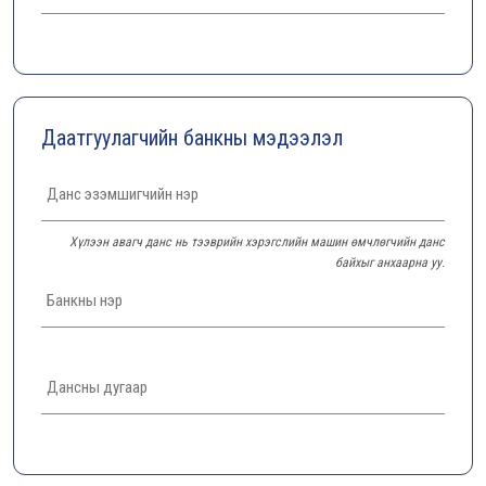
Даатгуулагчийн банкны мэдээлэл
Хүлээн авагч данс нь тээврийн хэрэгслийн машин өмчлөгчийн данс
байхыг анхаарна уу.