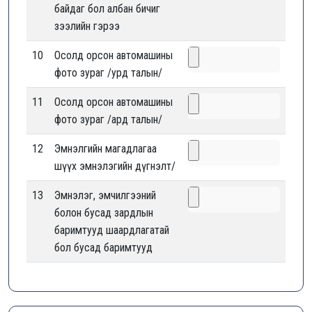
байдаг бол албан бичиг
зээлийн гэрээ
10
Осолд орсон автомашины
фото зураг /урд талын/
11
Осолд орсон автомашины
фото зураг /ард талын/
12
Эмнэлгийн магадлагаа
шүүх эмнэлэгийн дүгнэлт/
13
Эмнэлэг, эмчилгээний
болон бусад зардлын
баримтууд шаардлагатай
бол бусад баримтууд