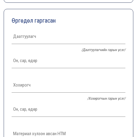
Өргөдөл гаргасан
/Даатгуулагчийн гарын үсэг/
/Хохирогчын гарын үсэг/