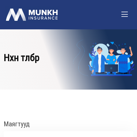
Нөхөн төлбөр
Маягтууд