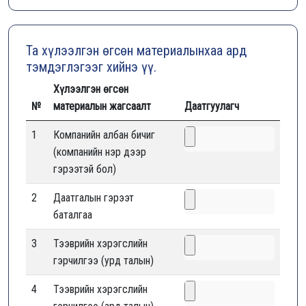
Та хүлээлгэн өгсөн материалынхаа ард
тэмдэглэгээг хийнэ үү.
Хүлээлгэн өгсөн
№
материалын жагсаалт
Даатгуулагч
1
Компанийн албан бичиг
(компанийн нэр дээр
гэрээтэй бол)
2
Даатгалын гэрээт
баталгаа
3
Тээврийн хэрэгслийн
гэрчилгээ (урд талын)
4
Тээврийн хэрэгслийн