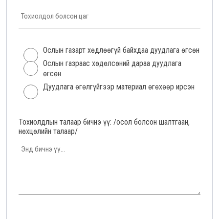
Ослын газарт хөдлөөгүй байхдаа дуудлага өгсөн
Ослын газраас хөдөлсөний дараа дуудлага
өгсөн
Дуудлага өгөлгүйгээр материал өгөхөөр ирсэн
Тохиолдлын талаар бичнэ үү: /осол болсон шалтгаан,
нөхцөлийн талаар/