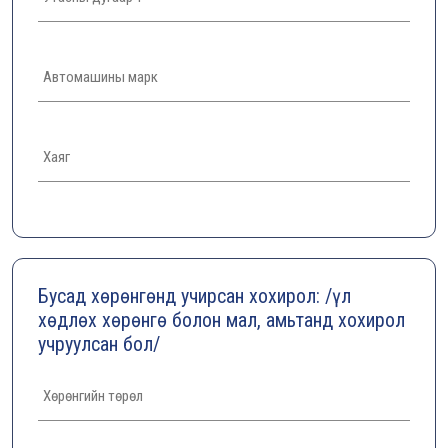
Бусад хөрөнгөнд учирсан хохирол: /үл
хөдлөх хөрөнгө болон мал, амьтанд хохирол
учруулсан бол/