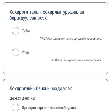
Хохирогч талын хохирлыг урьдчилан
барагдуулсан эсэх
Тийм
ТИЙМ бол: Хохирогч талын өргөдлийг хавсаргана.
Үгүй
ҮГҮЙ бол: Хохирогч талын дансыг бичнэ.
Хохирогчийн банкны мэдээлэл
Дараах данс нь:
Өргөдөл гаргагч жолоочийн данс