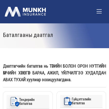
Баталгааны даатгал
Даатгагчийн баталгаа нь ТӨРИЙН БОЛОН ОРОН НУТГИЙН
ӨМЧИЙН ХӨРӨНГӨӨР БАРАА, АЖИЛ, ҮЙЛЧИЛГЭЭ ХУДАЛДАН
АВАХ ТУХАЙ хуулиар зохицуулагдана.
Гүйцэтгэлийн
Тендерийн
баталгаа
баталгаа