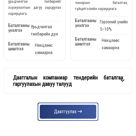
урьдчилгаа төлбөрийг
чанарын баталгаа,
зориулалтын дагуу зарцуулах
гүйцэтгэлийн хариуцлага.
хариуцлага.
Баталгааны
Гэрээний үнийн
үнэлгээ
Баталгааны
Урьдчилгаа
5–10%
үнэлгээ
төлбөрийн дүн
Баталгааны
Нөхцлөөс
шимтгэл
Баталгааны
Нөхцлөөс
хамаарна
шимтгэл
хамаарна
Даатгалын компаниар тендерийн баталгаа
гаргуулахын давуу талууд
Даатгуулах