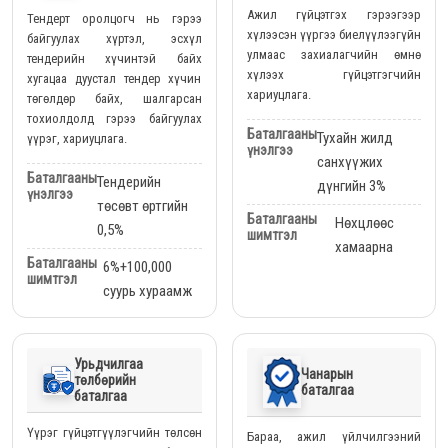
Ажил гүйцэтгэх гэрээгээр
Тендерт оролцогч нь гэрээ
хүлээсэн үүргээ биелүүлээгүйн
байгуулах хүртэл, эсхүл
улмаас захиалагчийн өмнө
тендерийн хүчинтэй байх
хүлээх гүйцэтгэгчийн
хугацаа дуустал тендер хүчин
хариуцлага.
төгөлдөр байх, шалгарсан
тохиолдолд гэрээ байгуулах
Баталгааны
Тухайн жилд
үүрэг, хариуцлага.
үнэлгээ
санхүүжих
Баталгааны
Тендерийн
дүнгийн 3%
үнэлгээ
төсөвт өртгийн
Баталгааны
Нөхцлөөс
0,5%
шимтгэл
хамаарна
Баталгааны
6%+100,000
шимтгэл
суурь хураамж
Урьдчилгаа
Чанарын
төлбөрийн
баталгаа
баталгаа
Үүрэг гүйцэтгүүлэгчийн төлсөн
Бараа, ажил үйлчилгээний