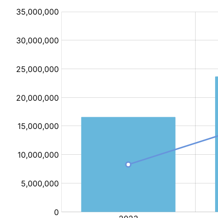
/
сая.төг/