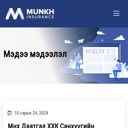
Мэдээ мэдээлэл
10 сарын 24, 2024
Мөнх Даатгал ХХК Санхүүгийн