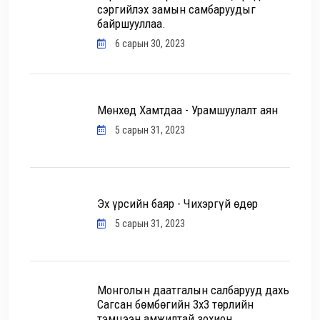
сэргийлэх замын самбаруудыг
байршууллаа.
6 сарын 30, 2023
Мөнхөд Хамтдаа - Урамшуулалт аян
5 сарын 31, 2023
Эх үрсийн баяр - Чихэргүй өдөр
5 сарын 31, 2023
Монголын даатгалын салбарууд дахь
Сагсан бөмбөгийн 3х3 төрлийн
тэмцээн амжилтай зохион