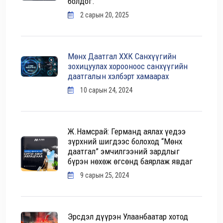
болдог.
2 сарын 20, 2025
Мөнх Даатгал ХХК Санхүүгийн
зохицуулах хорооноос санхүүгийн
даатгалын хэлбэрт хамаарах
10 сарын 24, 2024
Ж.Намсрай: Германд аялах үедээ
зүрхний шигдээс болоход “Мөнх
даатгал” эмчилгээний зардлыг
бүрэн нөхөж өгсөнд баярлаж явдаг
9 сарын 25, 2024
Эрсдэл дүүрэн Улаанбаатар хотод