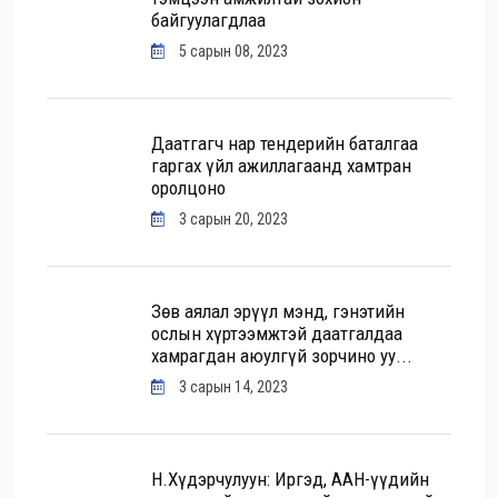
байгуулагдлаа
5 сарын 08, 2023
Даатгагч нар тендерийн баталгаа
гаргах үйл ажиллагаанд хамтран
оролцоно
3 сарын 20, 2023
Зөв аялал эрүүл мэнд, гэнэтийн
ослын хүртээмжтэй даатгалдаа
хамрагдан аюулгүй зорчино уу...
3 сарын 14, 2023
Н.Хүдэрчулуун: Иргэд, ААН-үүдийн