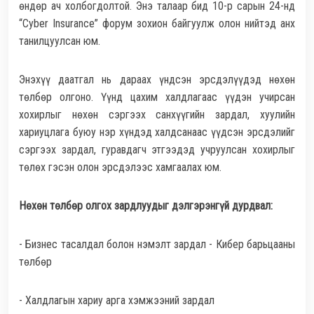
өндөр ач холбогдолтой. Энэ талаар бид 10-р сарын 24-нд
“Cyber Insurance” форум зохион байгуулж олон нийтэд анх
танилцуулсан юм.
Энэхүү даатгал нь дараах үндсэн эрсдэлүүдэд нөхөн
төлбөр олгоно. Үүнд цахим халдлагаас үүдэн учирсан
хохирлыг нөхөн сэргээх санхүүгийн зардал, хуулийн
хариуцлага буюу нэр хүндэд халдсанаас үүдсэн эрсдэлийг
сэргээх зардал, гуравдагч этгээдэд учруулсан хохирлыг
төлөх гэсэн олон эрсдэлээс хамгаалах юм.
Нөхөн төлбөр олгох зардлуудыг дэлгэрэнгүй дурдвал:
- Бизнес тасалдал болон нэмэлт зардал - Кибер барьцааны
төлбөр
- Халдлагын хариу арга хэмжээний зардал