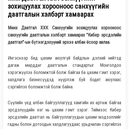
зохицуулах хорооноос санхүүгийн
даатгалын хэлбэрт хамаарах
Мөнх Даатгал ХХК Санхүүгийн зохицуулах хорооноос
санхүүгийн даатгалын хэлбэрт хамаарах "Кибер эрсдэлийн
даатгал"-ын бүтээгдэхүүний эрхээ албан ёсоор авлаа.
Ингэснээр бид цахим аюулгүй байдлын дэлхий нийтэд
дагаж мөрддөг даатгалын стандартыг Монголдоо
хэрэгжүүлэх боломжтой болж байгаа ба цахим гэмт хэрэг,
халдлага бизнесүүдэд нүүрлэж буй бодит аюулаас
сэргийлэх боломжтой болж байна.
Сүүлийн үед албан байгууллагууд хамгийн их өртөж байгаа
эрсдэлүүдийн нэг нь цахим гэмт хэрэг. Тиймээс Кибер
эрсдэлийн даатгал нь байгууллагуудын цахим мэдээллийг
гадны болон дотоодын халдлагуудаас урьдчилан сэргийлэх