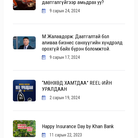
даатгалгүйгээр амьдрах уу?
9 сарын 24, 2024
М.Жалавдорж: Даатгалтай бол
аливаа бизнес санхүүгийн хүндрэлд
орохгүй байх бүрэн боломжтой.
9 сарын 17, 2024
“МӨНХӨД ХАМТДАА” REEL-ИЙН
УРАЛДААН
2 сарын 19, 2024
Happy Insurance Day by Khan Bank
11 сарын 22, 2023