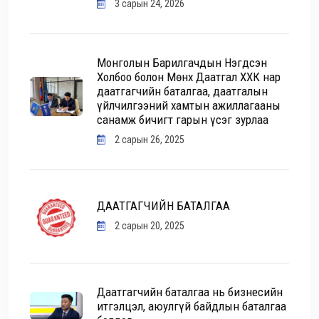
3 сарын 24, 2026
Монголын Барилгачдын Нэгдсэн
Холбоо болон Мөнх Даатгал ХХК нар
даатгагчийн баталгаа, даатгалын
үйлчилгээний хамтын ажиллагааны
санамж бичигт гарын үсэг зурлаа
2 сарын 26, 2025
ДААТГАГЧИЙН БАТАЛГАА
2 сарын 20, 2025
Даатгагчийн баталгаа нь бизнесийн
итгэлцэл, аюулгүй байдлын баталгаа