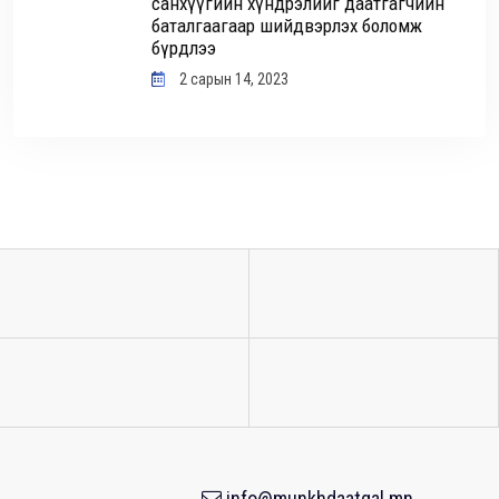
санхүүгийн хүндрэлийг даатгагчийн
баталгаагаар шийдвэрлэх боломж
бүрдлээ
2 сарын 14, 2023
info@munkhdaatgal.mn