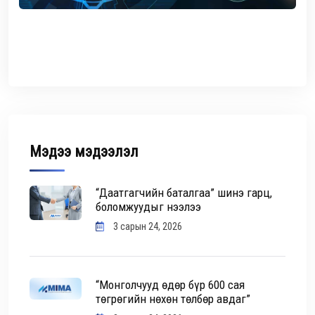
Мэдээ мэдээлэл
“Даатгагчийн баталгаа” шинэ гарц,
боломжуудыг нээлээ
3 сарын 24, 2026
“Монголчууд өдөр бүр 600 сая
төгрөгийн нөхөн төлбөр авдаг”