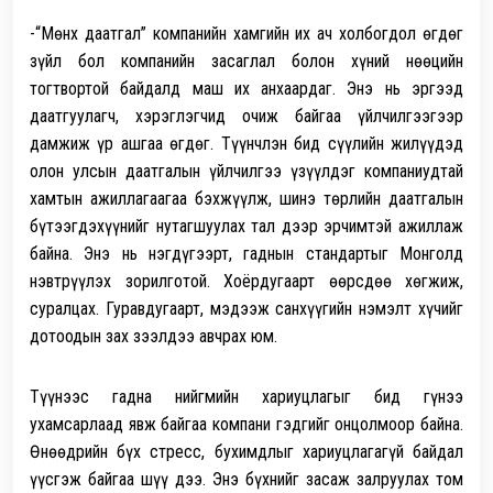
-“Мөнх даатгал” компанийн хамгийн их ач холбогдол өгдөг
зүйл бол компанийн засаглал болон хүний нөөцийн
тогтвортой байдалд маш их анхаардаг. Энэ нь эргээд
даатгуулагч, хэрэглэгчид очиж байгаа үйлчилгээгээр
дамжиж үр ашгаа өгдөг. Түүнчлэн бид сүүлийн жилүүдэд
олон улсын даатгалын үйлчилгээ үзүүлдэг компаниудтай
хамтын ажиллагаагаа бэхжүүлж, шинэ төрлийн даатгалын
бүтээгдэхүүнийг нутагшуулах тал дээр эрчимтэй ажиллаж
байна. Энэ нь нэгдүгээрт, гаднын стандартыг Монголд
нэвтрүүлэх зорилготой. Хоёрдугаарт өөрсдөө хөгжиж,
суралцах. Гуравдугаарт, мэдээж санхүүгийн нэмэлт хүчийг
дотоодын зах зээлдээ авчрах юм.
Түүнээс гадна нийгмийн хариуцлагыг бид гүнээ
ухамсарлаад явж байгаа компани гэдгийг онцолмоор байна.
Өнөөдрийн бүх стресс, бухимдлыг хариуцлагагүй байдал
үүсгэж байгаа шүү дээ. Энэ бүхнийг засаж залруулах том