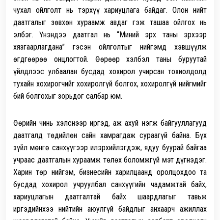
чухал ойлголт нь тэрхүү хариуцлага байдаг. Олон нийт
даатгалыг зөвхөн хураамж авдаг гэж ташаа ойлгох нь
элбэг. Үнэндээ даатгал нь “Миний эрх таны эрхээр
хязгаарлагдана” гэсэн ойлголтыг нийгэмд хэвшүүлж
өгдгөөрөө онцлогтой. Өөрөөр хэлбэл таны буруутай
үйлдлээс улбаалан бусдад хохирол учирсан тохиолдолд
тухайн хохирогчийг хохиролгүй болгох, хохиролгүй нийгмийг
бий болгохыг зорьдог салбар юм.
Өөрийн чинь хэлснээр иргэд, аж ахуй нэгж байгууллагууд
даатгалд төдийлөн сайн хамрагдаж сураагүй байна. Бүх
зүйл мөнгө санхүүгээр илэрхийлэгдэж, ядуу буурай байгаа
учраас даатгалын хураамж төлөх боломжгүй мэт дүгнэдэг.
Харин төр нийгэм, бизнесийн харилцаанд оролцохдоо та
бусдад хохирол учруулбал санхүүгийн чадамжтай байх,
хариуцлагын даатгалтай байх шаардлагыг тавьж
иргэдийнхээ нийтийн аюулгүй байдлыг анхаарч ажиллах