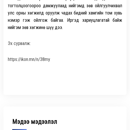
тогтолцоогоороо дамжуулаад нийгэмд зөв ойлгуулчихвал
улс орны хөгжилд оруулж чадах бидний хамгийн том хувь
нэмэр гэж ойлгож байгаа.
Иргэд хариуцлагатай байж
нийгэм зөв хөгжинө шүү дээ.
Эх сурвалж:
https://ikon.mn/n/38my
Мэдээ мэдээлэл