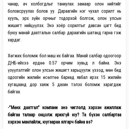
чанар, ач холбогдлыг таниулах замаар олон нийтийг
боловсруулах болов уу. Дараагийн нэг чухал сорилт нь
хууль, эрх зүйн орчныг тодорхой болгож, олон улсын
жишигт нийцүүлэх. Энэ хоёр сорилтыг давсан цагт бид
буюу манай даатгалын салбар дараагийн шатанд гарна гэж
хардаг.
Хөгжих боломж бол маш их байгаа. Манай салбар одоогоор
ДНБ-ийхээ ердөө 0.57 орчим хувьд л байна. Энэ
үзүүлэлтийг олон улсын жишигт харьцуулж үзээд, мөн бид
одоогийн жилийн өсөлтөө бариад явбал ирэх 15 жилийн
хугацаанд дор хаяж 5 дахин тэлэх боломж харагдаж
байгаа.
-”Мөнх даатгал” компани энэ чиглэлд хэрхэн ажиллаж
байгаа талаар онцолж ярихгүй юу? Та бүхэн салбартаа
хэрхэн манлайлж, юугаараа ялгарч байна вэ?