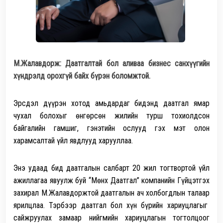
М.Жалавдорж: Даатгалтай бол аливаа бизнес санхүүгийн
хүндрэлд орохгүй байх
бүрэн
боломжтой.
Эрсдэл дүүрэн хотод амьдардаг бидэнд даатгал ямар
чухал болохыг өнгөрсөн жилийн турш тохиолдсон
байгалийн
гамшиг, гэнэтийн ослууд гэ
х мэт олон
харамсалтай үйл явдлууд харууллаа.
Энэ удаад бид даатгалын салбарт 20 жил тогтвортой үйл
ажиллагаа явуулж буй “Мөнх Даатгал” компанийн Гүйцэтгэх
захирал М.Жалавдоржтой
даатгалын ач холбогдлын талаар
ярилцлаа. Тэрбээр даатгал бол хүн бүрийн хариуцлагыг
сайжруулах замаар нийгмийн хариуцлагын тогтолцоог