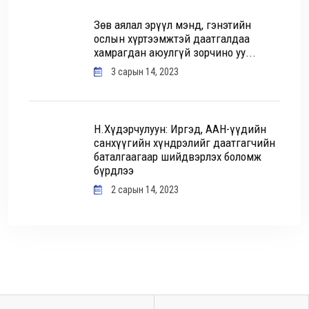
Зөв аялал эрүүл мэнд, гэнэтийн
ослын хүртээмжтэй даатгалдаа
хамрагдан аюулгүй зорчино уу...
3 сарын 14, 2023
Н.Хүдэрчулуун: Иргэд, ААН-үүдийн
санхүүгийн хүндрэлийг даатгагчийн
баталгаагаар шийдвэрлэх боломж
бүрдлээ
2 сарын 14, 2023