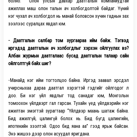
болно. Олон улсын давхар даатгалын компаниудтай
ажиллах маш олон талын ач холбогдолтой байдаг. Үүний
нэг чухал ач холбогдол нь манай боловсон хүчин гаднын зах
зээлээс суралцах явдал юм.
- Даатгалын салбар том зургаараа ийм байж. Тэгвэд
иргэдэд даатгалын ач холбогдлыг хэрхэн ойлгуулах вэ?
Албан журмын даатгалаас бусад даатгалын талаар сайн
ойлголтгүй байх шиг?
-Манайд нэг ийм тогтолцоо байна. Иргэд заавал эрсдэл
учирсныхаа дараа даатгал хэрэгтэй гэдгийг ойлгодог л
доо. Би нэг үйл явдлыг тод санадаг юм, Монголын
томоохон үйлдвэрт гал гарсан. Тухайн үед үйлдвэрийн нэг
ажилтан эмэгтэй зурагтаар “Үйлдвэр маань шатаж байна.
Бид ажилгүй, цалингүй болох нь. Бид бүгд цалингийн,
ипотекийн зээлтэй. Одоо бид яана аа” гээд ярьж байсан.
Энэ жишээ дээр олон асуудал яригдана.