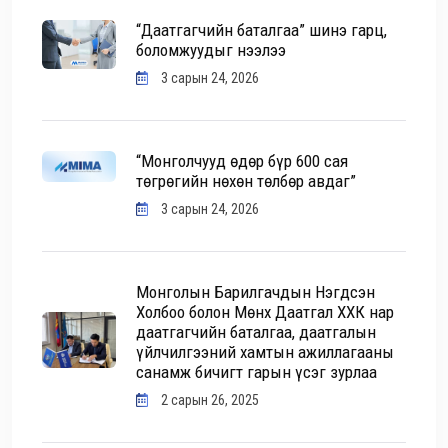
“Даатгагчийн баталгаа” шинэ гарц,
боломжуудыг нээлээ
3 сарын 24, 2026
“Монголчууд өдөр бүр 600 сая
төгрөгийн нөхөн төлбөр авдаг”
3 сарын 24, 2026
Монголын Барилгачдын Нэгдсэн
Холбоо болон Мөнх Даатгал ХХК нар
даатгагчийн баталгаа, даатгалын
үйлчилгээний хамтын ажиллагааны
санамж бичигт гарын үсэг зурлаа
2 сарын 26, 2025