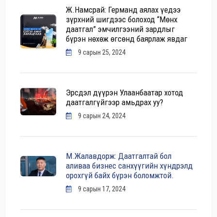
Ж.Намсрай: Германд аялах үедээ
зүрхний шигдээс болоход “Мөнх
даатгал” эмчилгээний зардлыг
бүрэн нөхөж өгсөнд баярлаж явдаг
9 сарын 25, 2024
Эрсдэл дүүрэн Улаанбаатар хотод
даатгалгүйгээр амьдрах уу?
9 сарын 24, 2024
М.Жалавдорж: Даатгалтай бол
аливаа бизнес санхүүгийн хүндрэлд
орохгүй байх бүрэн боломжтой.
9 сарын 17, 2024