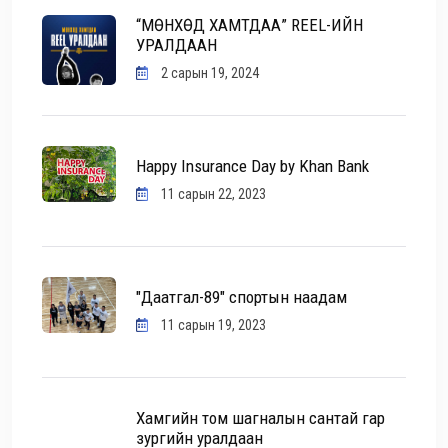
“МӨНХӨД ХАМТДАА” REEL-ИЙН
УРАЛДААН
2 сарын 19, 2024
Happy Insurance Day by Khan Bank
11 сарын 22, 2023
"Даатгал-89" спортын наадам
11 сарын 19, 2023
Хамгийн том шагналын сантай гар
зургийн уралдаан