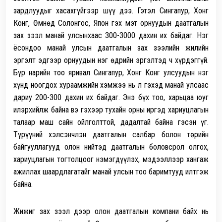
зардлуудыг хасахгүйгээр шүү дээ. Гэтэл Сингапур, Хонг
Конг, Өмнөд Солонгос, Япон гэх мэт орнуудын даатгалын
зах зээл манай улсынхаас 300-3000 дахин их байдаг. Нэг
ёсондоо манай улсын даатгалын зах зээлийн жилийн
эргэлт эдгээр орнуудын нэг өдрийн эргэлтэд ч хүрдэггүй.
Бүр нарийн тоо яривал Сингапур, Хонг Конг улсуудын нэг
хүнд ноогдох хураамжийн хэмжээ нь л гэхэд манай улсаас
дариу 200-300 дахин их байдаг. Энэ бүх тоо, харьцаа юуг
илэрхийлж байна вэ гэхээр тухайн орны иргэд хариуцлагын
талаар маш сайн ойлголттой, дадалтай байна гэсэн үг.
Түрүүний хэлсэнчлэн даатгалын салбар болон төрийн
байгууллагууд олон нийтэд даатгалын боловсрол олгох,
хариуцлагын тогтолцоог нэмэгдүүлэх, мэдээллээр хангаж
ажиллах шаардлагатайг манай улсын тоо баримтууд илтгэж
байна.
Жижиг зах зээл дээр олон даатгалын компани байх нь