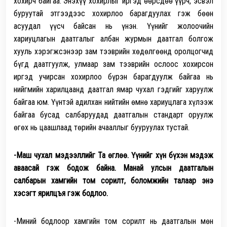
хохирч байгаа. Энэхүү хохирлыг иргэд өөрсдөө үүрч, эсвэл
буруутай этгээдээс хохирлоо барагдуулах гэж бөөн
асуудал үүсч байсан нь үнэн. Үүнийг жолоочийн
хариуцлагын даатгалыг албан журмын даатгал болгож
хууль хэрэгжсэнээр зам тээврийн хөдөлгөөнд оролцогчид
бүгд даатгуулж, улмаар зам тээврийн ослоос хохирсон
иргэд учирсан хохирлоо бүрэн барагдуулж байгаа нь
нийгмийн харилцаанд даатгал ямар чухал гэдгийг харуулж
байгаа юм. Үүнтэй адилхан нийтийн өмнө хариуцлага хүлээж
байгаа бусад салбаруудад даатгалын стандарт оруулж
өгөх нь цаашлаад төрийн ачааллыг бууруулах тустай.
-Маш чухал мэдээллийг Та өглөө. Үүнийг хүн бүхэн мэдэж
аваасай гэж бодож байна. Манай улсын даатгалын
салбарын хамгийн том сорилт, боломжийн талаар энэ
хэсэгт ярилцъя гэж бодлоо.
-Миний бодлоор хамгийн том сорилт нь даатгалын мөн