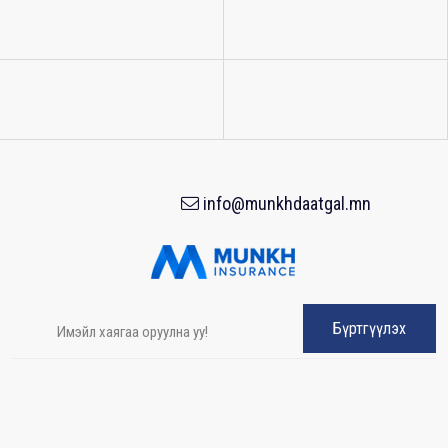
info@munkhdaatgal.mn
Бүртгүүлэх