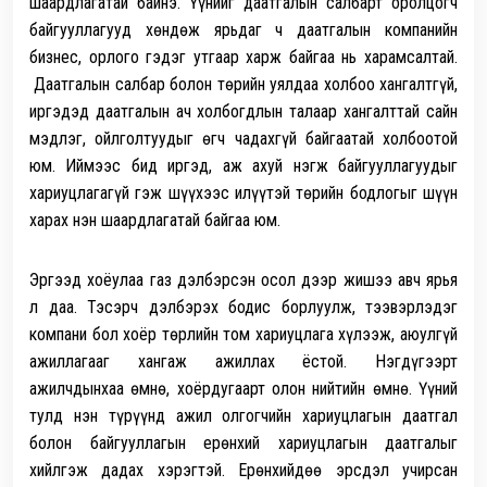
шаардлагатай байнэ. Үүнийг даатгалын салбарт оролцогч
байгууллагууд хөндөж ярьдаг ч даатгалын компанийн
бизнес, орлого гэдэг утгаар харж байгаа нь харамсалтай.
Даатгалын салбар болон төрийн уялдаа холбоо хангалтгүй,
иргэдэд даатгалын ач холбогдлын талаар хангалттай сайн
мэдлэг, ойлголтуудыг өгч чадахгүй байгаатай холбоотой
юм. Иймээс бид иргэд, аж ахуй нэгж байгууллагуудыг
хариуцлагагүй гэж шүүхээс илүүтэй төрийн бодлогыг шүүн
харах нэн шаардлагатай байгаа юм.
Эргээд хоёулаа газ дэлбэрсэн осол дээр жишээ авч ярья
л даа. Тэсэрч дэлбэрэх бодис борлуулж, тээвэрлэдэг
компани бол хоёр төрлийн том хариуцлага хүлээж, аюулгүй
ажиллагааг хангаж ажиллах ёстой. Нэгдүгээрт
ажилчдынхаа өмнө, хоёрдугаарт олон нийтийн өмнө. Үүний
тулд нэн түрүүнд ажил олгогчийн хариуцлагын даатгал
болон байгууллагын ерөнхий хариуцлагын даатгалыг
хийлгэж дадах хэрэгтэй. Ерөнхийдөө эрсдэл учирсан