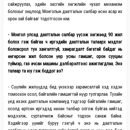
сайжруулах, эдийн засгийн хөгжлийн чухал механизм
болохыг онцлоод Монголын даатгалын салбар өсөх асар их
орон зай байгааг тодотгосон юм.
- Монгол улсад даатгалын салбар үүсэж хөгжөөд 90 жил
бол
ох гэж
байгаа ч иргэдийн даатгалын талаарх мэдлэг
боловсрол тун хангалтгүй, хамрагдалт багатай бай
даг
нь
өнгөрсөн жил болсон үер усны гамшиг, орон сууцны
түймэр, газ ачсан машины дэлбэрэлтээс ажиглагдлаа. Энэ
талаар та юу гэж боддог вэ?
- Сүүлийн жилүүдэд бид үнэхээр харамсалтай хэд хэдэн
томоохон осол, байгалийн гамшигтай нүүр тулгарлаа. Тухайн
үед ихэнх даатгалын компаниуд тэдгээр байгалийн гамшиг,
осолд өртсөн иргэдэд нөхөн төлбөр олгож буйгаа нийтэд
мэдээлж, сурталчилж байсныг тодхон санаж байна.
Хэдийгээр үүнийг буруу гэхгүй ч энэ нь даатгалын