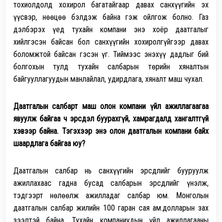
тохиолдолд хохирол багатайгаар давах санхүүгийн эх
үүсвэр, нөөцөө бэлдэж байна гэж ойлгож болно. Газ
дэлбэрэх үед тухайн компани энэ хоёр даатгалыг
хийлгэсэн байсан бол санхүүгийн хохиролгүйгээр давах
боломжтой байсан гэсэн үг. Тиймээс энэхүү дадлыг бий
болгохын тулд тухайн салбарын төрийн хяналтын
байгууллагуудын манлайлал, удирдлага, хяналт маш чухал.
Даатгалын салбарт маш олон компани үйл ажиллагаагаа
явуулж байгаа ч эрсдэл буурахгүй, хамрагдалд хангалтгүй
хэвээр байна. Тэгэхээр энэ олон даатгалын компани байх
шаардлага байгаа юу?
Даатгалын салбар нь санхүүгийн эрсдлийг бууруулж
ажиллахаас гадна бусад салбарын эрсдлийг үнэлж,
тэдгээрт нөлөөлж ажилладаг салбар юм. Монголын
даатгалын салбар жилийн 100 гаран сая ам.долларын зах
зээлтэй байна. Тухайн компаниудын үйл ажиллагааны