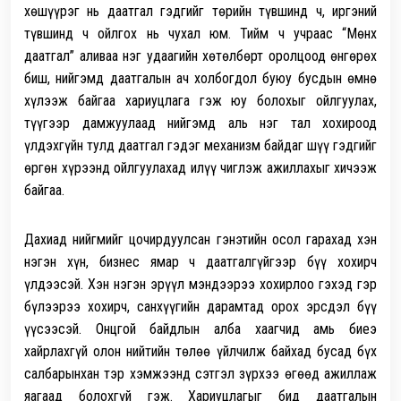
хөшүүрэг нь даатгал гэдгийг төрийн түвшинд ч, иргэний
түвшинд ч ойлгох нь чухал юм. Тийм ч учраас “Мөнх
даатгал” аливаа нэг удаагийн хөтөлбөрт оролцоод өнгөрөх
биш, нийгэмд даатгалын ач холбогдол буюу бусдын өмнө
хүлээж байгаа хариуцлага гэж юу болохыг ойлгуулах,
түүгээр дамжуулаад нийгэмд аль нэг тал хохироод
үлдэхгүйн тулд даатгал гэдэг механизм байдаг шүү гэдгийг
өргөн хүрээнд ойлгуулахад илүү чиглэж ажиллахыг хичээж
байгаа.
Дахиад нийгмийг цочирдуулсан гэнэтийн осол гарахад хэн
нэгэн хүн, бизнес ямар ч даатгалгүйгээр бүү хохирч
үлдээсэй. Хэн нэгэн эрүүл мэндээрээ хохирлоо гэхэд гэр
бүлээрээ хохирч, санхүүгийн дарамтад орох эрсдэл бүү
үүсээсэй. Онцгой байдлын алба хаагчид амь биеэ
хайрлахгүй олон нийтийн төлөө үйлчилж байхад бусад бүх
салбарынхан тэр хэмжээнд сэтгэл зүрхээ өгөөд ажиллаж
яагаад болохгүй гэж. Хариуцлагыг бид даатгалын