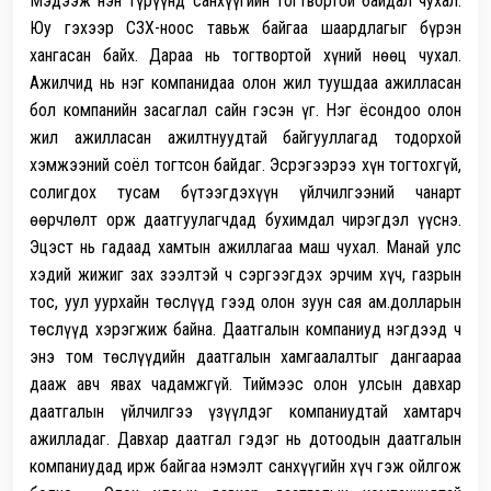
Мэдээж нэн түрүүнд санхүүгийн тогтвортой байдал чухал.
Юу гэхээр СЗХ-ноос тавьж байгаа шаардлагыг бүрэн
хангасан байх. Дараа нь тогтвортой хүний нөөц чухал.
Ажилчид нь нэг компанидаа олон жил туушдаа ажилласан
бол компанийн засаглал сайн гэсэн үг. Нэг ёсондоо олон
жил ажилласан ажилтнуудтай байгууллагад тодорхой
хэмжээний соёл тогтсон байдаг. Эсрэгээрээ хүн тогтохгүй,
солигдох тусам бүтээгдэхүүн үйлчилгээний чанарт
өөрчлөлт орж даатгуулагчдад бухимдал чирэгдэл үүснэ.
Эцэст нь гадаад хамтын ажиллагаа маш чухал. Манай улс
хэдий жижиг зах зээлтэй ч сэргээгдэх эрчим хүч, газрын
тос, уул уурхайн төслүүд гээд олон зуун сая ам.долларын
төслүүд хэрэгжиж байна. Даатгалын компаниуд нэгдээд ч
энэ том төслүүдийн даатгалын хамгаалалтыг дангаараа
дааж авч явах чадамжгүй. Тиймээс олон улсын давхар
даатгалын үйлчилгээ үзүүлдэг компаниудтай хамтарч
ажилладаг. Давхар даатгал гэдэг нь дотоодын даатгалын
компаниудад ирж байгаа нэмэлт санхүүгийн хүч гэж ойлгож