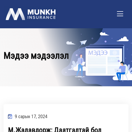
Мэдээ мэдээлэл
9 сарын 17, 2024
М.Жалавдорж: Даатгалтай бол