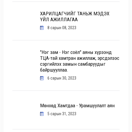
ХАРИЛЦАГЧИЙГ ТАНЬЖ МЭДЭХ
ҮЙЛ АЖИЛЛАГАА
8 сарын 08, 2023
"Нэг зам - Нэг соёл" аяны хүрээнд
ТЦА-тай хамтран ажиллаж, эрсдэлээс
сэргийлэх замын самбаруудыг
байршууллаа.
6 сарын 30, 2023
Мөнхөд Хамтдаа - Урамшуулалт аян
5 сарын 31, 2023