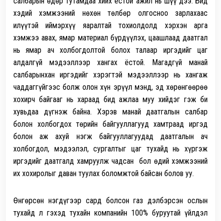
салбарын өдөр тутамдаа хийх ёстой ажил нь шүү дээ. Бид
хэдий хэмжээний нөхөн төлбөр олгосноо зарлахаас
илүүтэй иймэрхүү яаралтай тохиолдолд хэрхэн арга
хэмжээ авах, ямар материал бүрдүүлэх, цаашлаад даатгал
нь ямар ач холбогдолтой болох талаар иргэдийг цаг
алдалгүй мэдээллээр хангах ёстой.
Магадгүй манай
салбарынхан иргэдийг хэрэгтэй мэдээллээр нь хангаж
чаддаггүйгээс болж олон хүн эрүүл мэнд, эд хөрөнгөөрөө
хохирч байгааг нь хараад бид ажлаа муу хийдэг гэж би
хувьдаа дүгнэж байна. Хэрэв манай даатгалын салбар
болон холбогдох төрийн байгууллагууд хамтраад иргэд
болон аж ахуй нэгж байгууллагуудад даатгалын ач
холбогдол, мэдээлэл, сургалтыг цаг тухайд нь хүргэж
иргэдийг даатгалд хамруулж чадсан бол өдий хэмжээний
их хохиролыг даван туулах боломжтой байсан болов уу.
Өнгөрсөн нэгдүгээр сард болсон газ дэлбэрсэн ослын
тухайд л гэхэд тухайн компанийн 100% буруутай үйлдэл