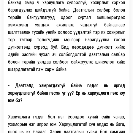
байхад ямар ч хариуцлага хүлээлгүй, хохирлыг хэрхэн
барагдуулах шийдэлгүй байна. Даатгалын салбар болон
төрийн байгууллагууд одоог хүртэл зөвшөөрөгдөх
хэмжээнд уялдаж ажиллаж чадахгүй байгаагаас
шалтгаалан тухайн үеийн ослоос үүдэлтэй тэр их хохирлыг
төр татвар төлөгчдийн мөнгөөр барагдуулна гэсэн
дүгнэлтэнд хүрээд буй. Бид өөрсдөдөө дүгнэлт хийж
эдийн засгийн чухал ач холбогдолтой даатгалын салбар
болон төрийн уялдаа холбоог сайжруулж шинэчлэл хийх
шаардлагатай гэж харж байна.
- Даатгалд хамрагдахгүй байна гэдэг нь иргэд
хариуцлагагүй байна гэсэн үг үү? Ер нь хариуцлага гэж юу
юм бэ?
Хариуцлага гэдэг бол нэг ёсондоо хүний сайн чанар,
ухамсрын нэг илрэл юм. Хариуцлагатай хүн алдах нь бага,
онох нь их байдаг. Харин даатгалын хувьд бол хамгийн