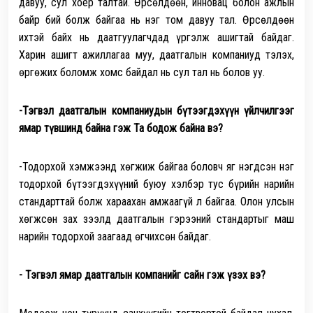
давуу, сул хоёр талтай.
Өрсөлдөөн, инновац болон ажлын
байр бий болж байгаа нь нэг том давуу тал. Өрсөлдөөн
ихтэй байх нь даатгуулагчдад үргэлж ашигтай байдаг.
Харин ашигт ажиллагаа муу, даатгалын компаниуд тэлэх,
өргөжих боломж хомс байдал нь сул тал нь болов уу.
-Тэгвэл даатгалын компаниудын бүтээгдэхүүн үйлчилгээг
ямар түвшинд байна гэж Та бодож байна вэ?
-Тодорхой хэмжээнд хөгжиж байгаа боловч яг нэгдсэн нэг
тодорхой бүтээгдэхүүний буюу хэлбэр тус бүрийн нарийн
стандарттай болж хараахан амжаагүй л байгаа. Олон улсын
хөгжсөн зах зээлд даатгалын гэрээний стандартыг маш
нарийн тодорхой заагаад өгчихсөн байдаг.
- Тэгвэл ямар даатгалын компанийг сайн гэж үзэх вэ?