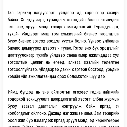
Гал гарахад нэгдүгээрт, үйлдвэр эд хөрөнгөөр хохирч
байна. Хоёрдугаарт, гуравдагч этгээдийн болон ажилчдын
амь нас, эрүүл мэнд хохирох магадлалтай. Гуравдугаарт,
тухайн үйлдвэрт маш том хэмжээний бизнес тасалдлын
буюу бизнес зогсох эрсдэл үүсэж болно. Үүнээс улбаалан
бизнес дампуурах дээрээ ч тулна. Гэтэл энэ бүх эрсдэлийг
даатгуулснаар тухайн үйлдвэр санаа амар ажилчдадаа сул
зогсолтын цалинг нь өгөөд, аливаа зээлийн төлөлтөө
зогсоолгүйгээр, үйлдвэрээ дахин сэргээн босгоод, урьдын
хэвийн үйл ажиллагаандаа орох боломжтой шүү дээ.
Иймд бүгдэд нь энэ ойлголтыг өгөхөөс гадна нийгмийн
тодорхой зохицуулалт шаардлагатай хэсэгт албан журмын
буюу заавал даатгалыг нэвтрүүлж байж иргэд ач
холбогдлыг ойлгоно. Дахиад нэг жишээ авья. Зам тээврийн
осол жил бүр нэмэгдэж иргэд эрүүл мэнд, эд хөрөнгөөрөө