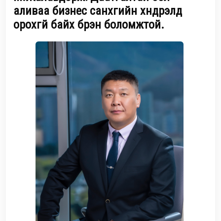
аливаа бизнес санхүүгийн хүндрэлд
орохгүй байх бүрэн боломжтой.