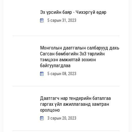
Эх үрсийн баяр - Чихэргүй өдөр
5 сарын 31, 2023
Монголын даатгалын салбарууд дахь
Сагсан бөмбөгийн 3х3 төрлийн
тэмцээн амжилтай зохион
байгуулагдлаа
5 сарын 08, 2023
Даатгагч нар тендерийн баталгаа
гаргах үйл ажиллагаанд хамтран
оролцоно
3 сарын 20, 2023