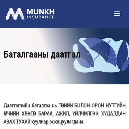
Баталгааны даатгал
Даатгагчийн баталгаа нь ТӨРИЙН БОЛОН ОРОН НУТГИЙН
ӨМЧИЙН ХӨРӨНГӨӨР БАРАА, АЖИЛ, ҮЙЛЧИЛГЭЭ ХУДАЛДАН
АВАХ ТУХАЙ хуулиар зохицуулагдана.