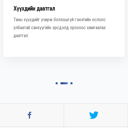
Хүүхдийн даатгал
Таны хүүхдийг учирж болзошгүй гэнэтийн ослоос
улбаатай санхүүгийн эрсдэлд орохоос хамгаалах
даатгал.