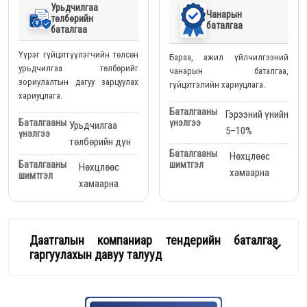
Урьдчилгаа
Чанарын
төлбөрийн
баталгаа
баталгаа
Үүрэг гүйцэтгүүлэгчийн төлсөн
Бараа, ажил үйлчилгээний
урьдчилгаа төлбөрийг
чанарын баталгаа,
зориулалтын дагуу зарцуулах
гүйцэтгэлийн хариуцлага.
хариуцлага.
Баталгааны
Гэрээний үнийн
үнэлгээ
Баталгааны
Урьдчилгаа
5–10%
үнэлгээ
төлбөрийн дүн
Баталгааны
Нөхцлөөс
шимтгэл
Баталгааны
Нөхцлөөс
хамаарна
шимтгэл
хамаарна
Даатгалын компаниар тендерийн баталгаа
гаргуулахын давуу талууд