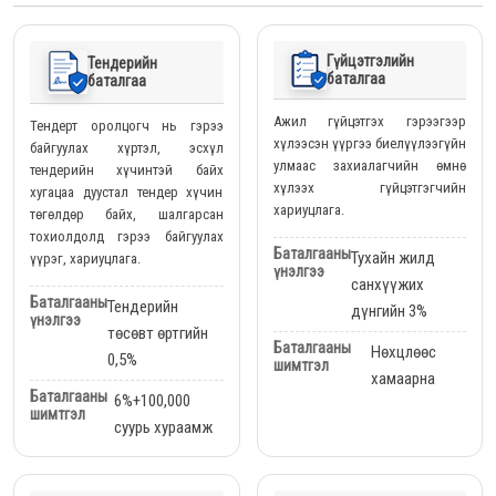
Гүйцэтгэлийн
Тендерийн
баталгаа
баталгаа
Ажил гүйцэтгэх гэрээгээр
Тендерт оролцогч нь гэрээ
хүлээсэн үүргээ биелүүлээгүйн
байгуулах хүртэл, эсхүл
улмаас захиалагчийн өмнө
тендерийн хүчинтэй байх
хүлээх гүйцэтгэгчийн
хугацаа дуустал тендер хүчин
хариуцлага.
төгөлдөр байх, шалгарсан
тохиолдолд гэрээ байгуулах
Баталгааны
Тухайн жилд
үүрэг, хариуцлага.
үнэлгээ
санхүүжих
Баталгааны
Тендерийн
дүнгийн 3%
үнэлгээ
төсөвт өртгийн
Баталгааны
Нөхцлөөс
0,5%
шимтгэл
хамаарна
Баталгааны
6%+100,000
шимтгэл
суурь хураамж