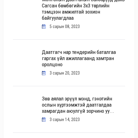
Сагсан бөмбөгийн 3х3 төрлийн
тэмцээн амжилтай зохион
байгуулагдлаа
5 сарын 08, 2023
Даатгагч нар тендерийн баталгаа
гаргах үйл ажиллагаанд хамтран
оролцоно
3 сарын 20, 2023
Зөв аялал эрүүл мэнд, гэнэтийн
ослын хүртээмжтэй даатгалдаа
хамрагдан аюулгүй зорчино уу...
3 сарын 14, 2023