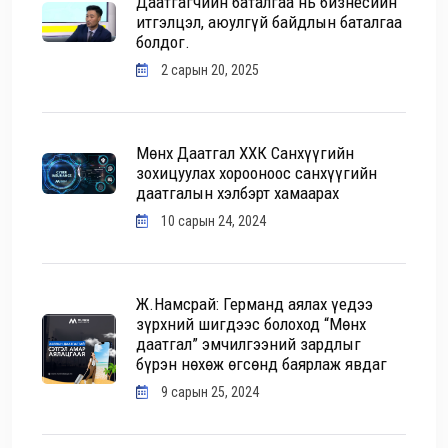
Даатгагчийн баталгаа нь бизнесийн
итгэлцэл, аюулгүй байдлын баталгаа
болдог.
2 сарын 20, 2025
Мөнх Даатгал ХХК Санхүүгийн
зохицуулах хорооноос санхүүгийн
даатгалын хэлбэрт хамаарах
10 сарын 24, 2024
Ж.Намсрай: Германд аялах үедээ
зүрхний шигдээс болоход “Мөнх
даатгал” эмчилгээний зардлыг
бүрэн нөхөж өгсөнд баярлаж явдаг
9 сарын 25, 2024