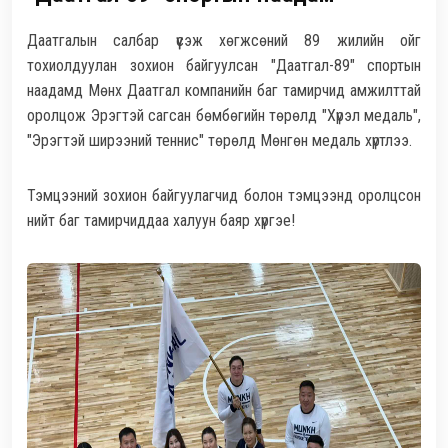
Даатгалын салбар үүсэж хөгжсөний 89 жилийн ойг
тохиолдуулан зохион байгуулсан "Даатгал-89" спортын
наадамд Мөнх Даатгал компанийн баг тамирчид амжилттай
оролцож Эрэгтэй сагсан бөмбөгийн төрөлд "Хүрэл медаль",
"Эрэгтэй ширээний теннис" төрөлд Мөнгөн медаль хүртлээ.
Тэмцээний зохион байгуулагчид болон тэмцээнд оролцсон
нийт баг тамирчиддаа халуун баяр хүргэе!