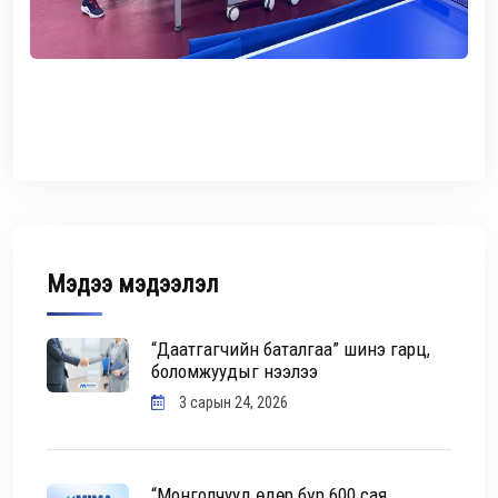
Мэдээ мэдээлэл
“Даатгагчийн баталгаа” шинэ гарц,
боломжуудыг нээлээ
3 сарын 24, 2026
“Монголчууд өдөр бүр 600 сая