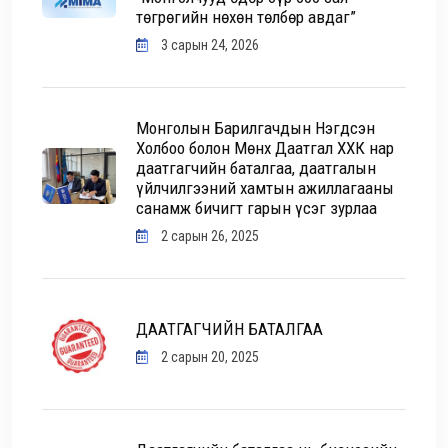
төгрөгийн нөхөн төлбөр авдаг”
3 сарын 24, 2026
Монголын Барилгачдын Нэгдсэн
Холбоо болон Мөнх Даатгал ХХК нар
даатгагчийн баталгаа, даатгалын
үйлчилгээний хамтын ажиллагааны
санамж бичигт гарын үсэг зурлаа
2 сарын 26, 2025
ДААТГАГЧИЙН БАТАЛГАА
2 сарын 20, 2025