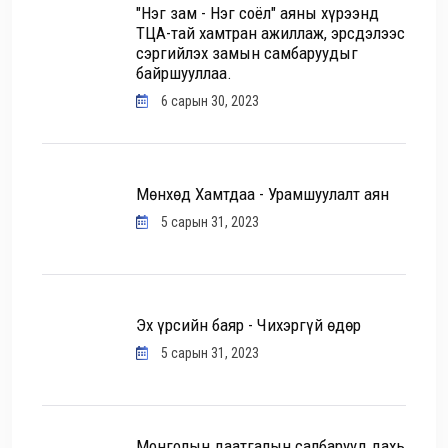
"Нэг зам - Нэг соёл" аяны хүрээнд
ТЦА-тай хамтран ажиллаж, эрсдэлээс
сэргийлэх замын самбаруудыг
байршууллаа.
6 сарын 30, 2023
Мөнхөд Хамтдаа - Урамшуулалт аян
5 сарын 31, 2023
Эх үрсийн баяр - Чихэргүй өдөр
5 сарын 31, 2023
Монголын даатгалын салбарууд дахь