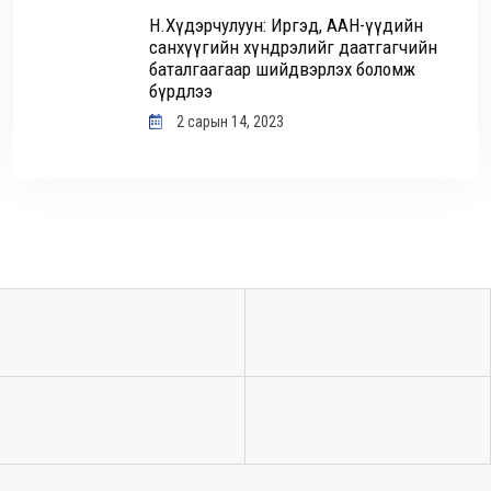
Н.Хүдэрчулуун: Иргэд, ААН-үүдийн
санхүүгийн хүндрэлийг даатгагчийн
баталгаагаар шийдвэрлэх боломж
бүрдлээ
2 сарын 14, 2023