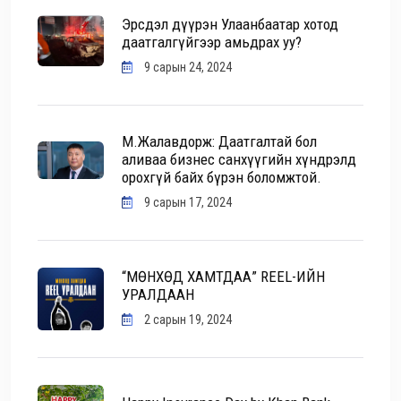
Эрсдэл дүүрэн Улаанбаатар хотод
даатгалгүйгээр амьдрах уу?
9 сарын 24, 2024
М.Жалавдорж: Даатгалтай бол
аливаа бизнес санхүүгийн хүндрэлд
орохгүй байх бүрэн боломжтой.
9 сарын 17, 2024
“МӨНХӨД ХАМТДАА” REEL-ИЙН
УРАЛДААН
2 сарын 19, 2024