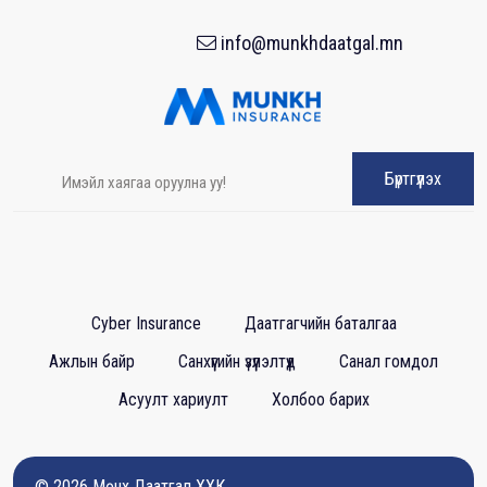
info@munkhdaatgal.mn
Бүртгүүлэх
Cyber Insurance
Даатгагчийн баталгаа
Ажлын байр
Санхүүгийн үзүүлэлтүүд
Санал гомдол
Асуулт хариулт
Холбоо барих
© 2026
Мөнх Даатгал ХХК